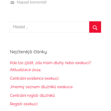
Napsat komentář
n
H
l
H
e
l
d
e
Nejčtenější články
a
d
t
Kde lze zjistit, zda mám dluhy nebo exekuci?
a
:
Aktualizace 2024
t
Centrální evidence exekucí
Jmenný seznam dlužníků exekuce
Centrální registr dlužníků
Registr exekucí