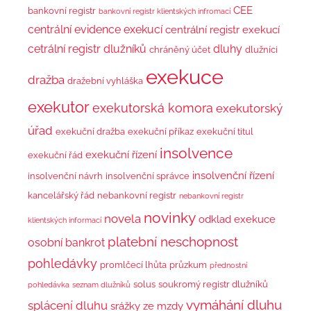
CEE
bankovní registr
bankovní registr klientských infromací
centrální evidence exekucí
centrální registr exekucí
cetrální registr dlužníků
dluhy
chráněný účet
dlužníci
exekuce
dražba
dražební vyhláška
exekutor
exekutorská komora
exekutorský
úřad
exekuční dražba
exekuční příkaz
exekuční titul
insolvence
exekuční řízení
exekuční řád
insolvenční řízení
insolvenční návrh
insolvenční správce
kancelářský řád
nebankovní registr
nebankovní registr
novinky
novela
odklad exekuce
klientských informací
platební neschopnost
osobní bankrot
pohledávky
promlčecí lhůta
průzkum
přednostní
solus
soukromý registr dlužníků
pohledávka
seznam dlužníků
vymáhání dluhu
splácení dluhu
srážky ze mzdy