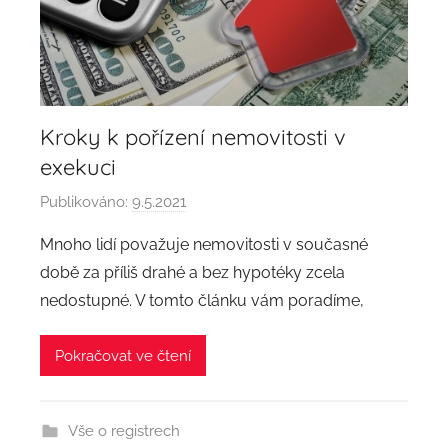
Kroky k pořízení nemovitosti v
exekuci
Publikováno:
9.5.2021
A
u
Mnoho lidí považuje nemovitosti v současné
t
době za příliš drahé a bez hypotéky zcela
o
nedostupné. V tomto článku vám poradíme,
r
:
Pokračovat ve čtení
a
d
m
Vše o registrech
i