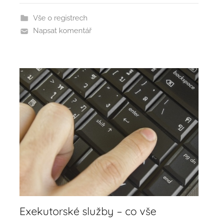
i
Vše o registrech
n
Napsat komentář
Exekutorské služby – co vše