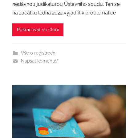
nedávnou judikaturou Ústavního soudu. Ten se
o
na začátku ledna 2022 vyjádřil k problematice
r
:
Pokračovat ve čtení
a
d
m
Vše o registrech
i
Napsat komentář
n