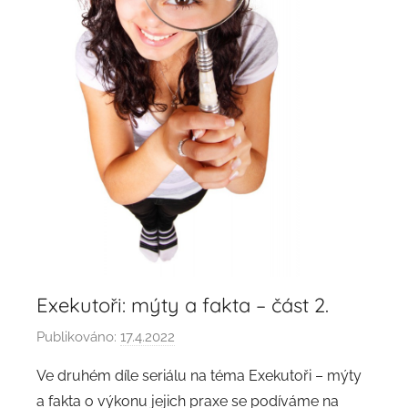
Exekutoři: mýty a fakta – část 2.
Publikováno:
17.4.2022
A
u
Ve druhém díle seriálu na téma Exekutoři – mýty
t
a fakta o výkonu jejich praxe se podíváme na