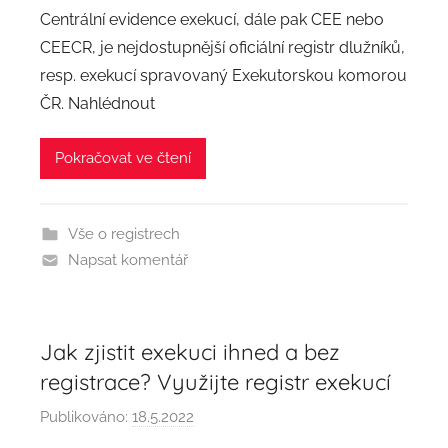
u
Centrální evidence exekucí, dále pak CEE nebo
t
CEECR, je nejdostupnější oficiální registr dlužníků,
o
resp. exekucí spravovaný Exekutorskou komorou
r
ČR. Nahlédnout
:
a
Pokračovat ve čtení
d
m
i
Vše o registrech
n
Napsat komentář
Jak zjistit exekuci ihned a bez
registrace? Využijte registr exekucí
Publikováno:
18.5.2022
A
u