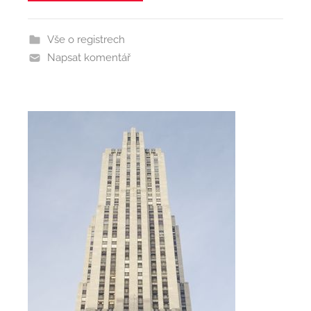
d
m
Vše o registrech
i
Napsat komentář
n