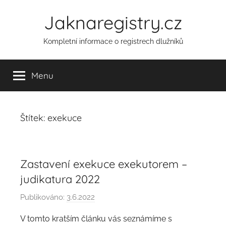
Přejít
Jaknaregistry.cz
k
obsahu
Kompletní informace o registrech dlužníků
Menu
Štítek:
exekuce
Zastavení exekuce exekutorem –
judikatura 2022
Publikováno:
3.6.2022
A
u
V tomto kratším článku vás seznámíme s
t