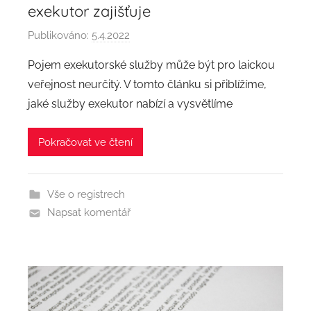
exekutor zajišťuje
Publikováno:
5.4.2022
A
u
Pojem exekutorské služby může být pro laickou
t
veřejnost neurčitý. V tomto článku si přiblížíme,
o
jaké služby exekutor nabízí a vysvětlíme
r
:
Pokračovat ve čtení
a
d
m
Vše o registrech
i
Napsat komentář
n