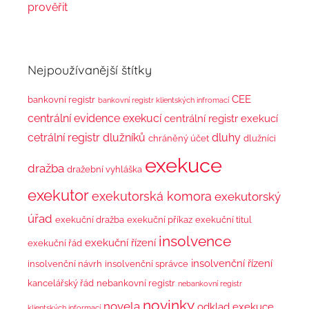
prověřit
Nejpoužívanější štítky
CEE
bankovní registr
bankovní registr klientských infromací
centrální evidence exekucí
centrální registr exekucí
cetrální registr dlužníků
dluhy
chráněný účet
dlužníci
exekuce
dražba
dražební vyhláška
exekutor
exekutorská komora
exekutorský
úřad
exekuční dražba
exekuční příkaz
exekuční titul
insolvence
exekuční řízení
exekuční řád
insolvenční řízení
insolvenční návrh
insolvenční správce
kancelářský řád
nebankovní registr
nebankovní registr
novinky
novela
odklad exekuce
klientských informací