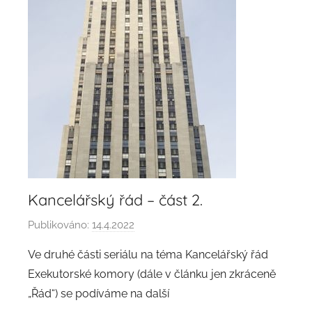
Kancelářský řád – část 2.
Publikováno:
14.4.2022
A
u
Ve druhé části seriálu na téma Kancelářský řád
t
Exekutorské komory (dále v článku jen zkráceně
o
„Řád“) se podíváme na další
r