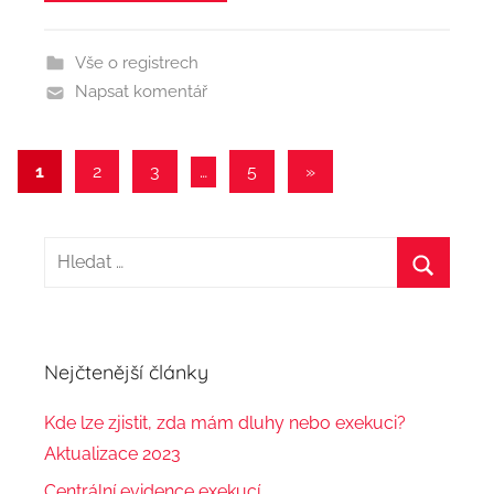
d
m
Vše o registrech
i
Napsat komentář
n
1
2
3
…
5
Další
»
Navigace
příspěvky
pro
H
příspěvky
l
H
e
l
d
e
Nejčtenější články
a
d
t
Kde lze zjistit, zda mám dluhy nebo exekuci?
a
:
Aktualizace 2023
t
Centrální evidence exekucí