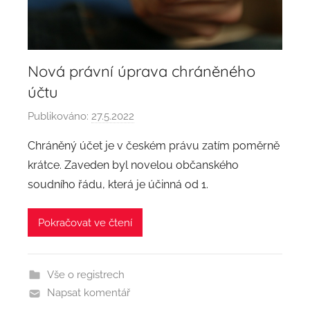
Nová právní úprava chráněného
účtu
Publikováno:
27.5.2022
A
u
Chráněný účet je v českém právu zatím poměrně
t
krátce. Zaveden byl novelou občanského
o
soudního řádu, která je účinná od 1.
r
:
Pokračovat ve čtení
a
d
m
Vše o registrech
i
Napsat komentář
n