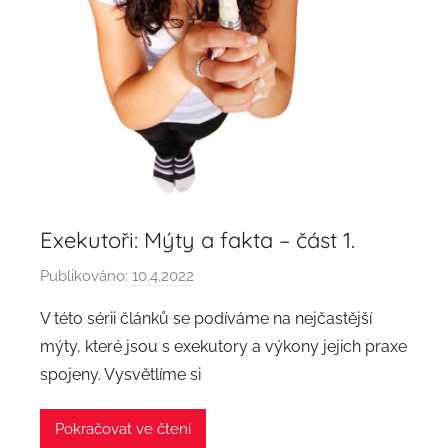
Exekutoři: Mýty a fakta – část 1.
Publikováno:
10.4.2022
A
u
V této sérii článků se podíváme na nejčastější
t
mýty, které jsou s exekutory a výkony jejich praxe
o
spojeny. Vysvětlíme si
r
:
Pokračovat ve čtení
a