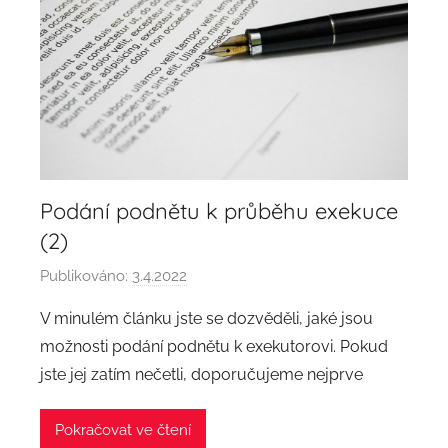
Podání podnětu k průběhu exekuce
(2)
Publikováno:
3.4.2022
A
u
V minulém článku jste se dozvěděli, jaké jsou
t
možnosti podání podnětu k exekutorovi. Pokud
o
jste jej zatím nečetli, doporučujeme nejprve
r
:
Pokračovat ve čtení
a