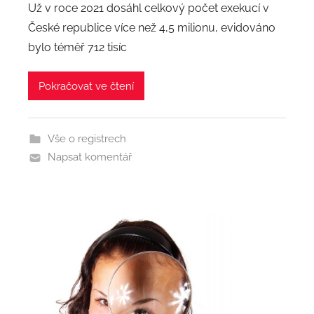
Už v roce 2021 dosáhl celkový počet exekucí v
t
České republice více než 4,5 milionu, evidováno
o
bylo téměř 712 tisíc
r
:
Pokračovat ve čtení
a
d
m
Vše o registrech
i
Napsat komentář
n