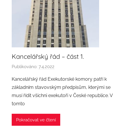
Kancelářský řád – část 1.
Publikováno:
7.4.2022
A
u
Kancelářský řád Exekutorské komory patří k
t
základním stavovským předpisům, kterými se
o
musí řídit všichni exekutoři v České republice. V
r
tomto
:
a
Pokračovat ve čtení
d
m