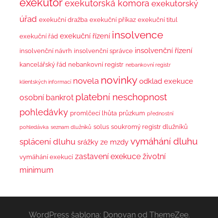
exekutor
exekutorská komora
exekutorský
úřad
exekuční dražba
exekuční příkaz
exekuční titul
insolvence
exekuční řízení
exekuční řád
insolvenční řízení
insolvenční návrh
insolvenční správce
kancelářský řád
nebankovní registr
nebankovní registr
novinky
novela
odklad exekuce
klientských informací
platební neschopnost
osobní bankrot
pohledávky
promlčecí lhůta
průzkum
přednostní
solus
soukromý registr dlužníků
pohledávka
seznam dlužníků
vymáhání dluhu
splácení dluhu
srážky ze mzdy
zastavení exekuce
životní
vymáhání exekucí
minimum
WordPress šablona: Donovan od ThemeZee.