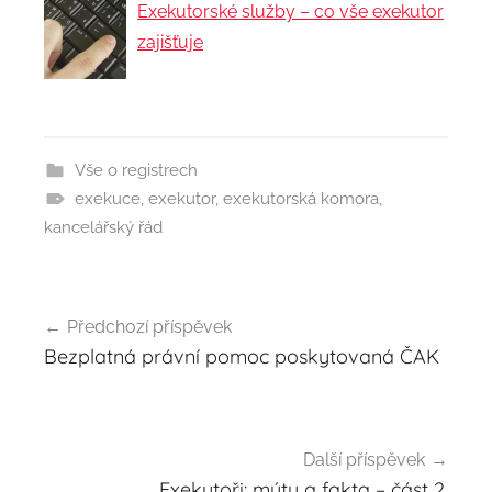
Exekutorské služby – co vše exekutor
zajišťuje
Vše o registrech
exekuce
,
exekutor
,
exekutorská komora
,
kancelářský řád
Předchozí příspěvek
Navigace
Bezplatná právní pomoc poskytovaná ČAK
pro
příspěvek
Další příspěvek
Exekutoři: mýty a fakta – část 2.