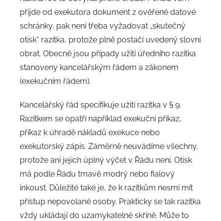
přijde od exekutora dokument z ověřené datové
schránky, pak není třeba vyžadovat „skutečný
otisk“ razítka, protože plně postačí uvedený slovní
obrat. Obecně jsou případy užití úředního razítka
stanoveny kancelářským řádem a zákonem
(exekučním řádem).
Kancelářský řád specifikuje užití razítka v § 9.
Razítkem se opatří například exekuční příkaz,
příkaz k úhradě nákladů exekuce nebo
exekutorský zápis. Záměrně neuvádíme všechny,
protože ani jejich úplný výčet v Řádu není. Otisk
má podle Řádu tmavě modrý nebo fialový
inkoust. Důležité také je, že k razítkům nesmí mít
přístup nepovolané osoby. Prakticky se tak razítka
vždy ukládají do uzamykatelné skříně. Může to