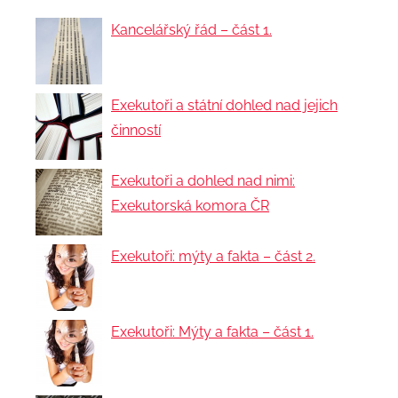
Kancelářský řád – část 1.
Exekutoři a státní dohled nad jejich
činností
Exekutoři a dohled nad nimi:
Exekutorská komora ČR
Exekutoři: mýty a fakta – část 2.
Exekutoři: Mýty a fakta – část 1.