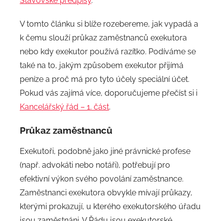
Stavovské předpisy
.
d
m
V tomto článku si blíže rozebereme, jak vypadá a
i
k čemu slouží průkaz zaměstnanců exekutora
n
nebo kdy exekutor používá razítko. Podíváme se
také na to, jakým způsobem exekutor přijímá
peníze a proč má pro tyto účely speciální účet.
Pokud vás zajímá více, doporučujeme přečíst si i
Kancelářský řád – 1. část
.
Průkaz zaměstnanců
Exekutoři, podobně jako jiné právnické profese
(např. advokáti nebo notáři), potřebují pro
efektivní výkon svého povolání zaměstnance.
Zaměstnanci exekutora obvykle mívají průkazy,
kterými prokazují, u kterého exekutorského úřadu
jsou zaměstnáni. V Řádu jsou exekutorské