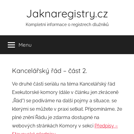
Přejít
Jaknaregistry.cz
k
obsahu
Kompletní informace o registrech dlužníků
Menu
Kancelářský řád – část 2.
A
Ve druhé části seriálu na téma Kancelářský řád
u
Exekutorské komory (dále v článku jen zkráceně
t
„Řád“) se podíváme na další pojmy a situace, se
o
kterými se můžete v praxi setkat. Připomínáme, že
r
plné znění Řádu je zdarma dostupné na
:
webových stránkách Komory v sekci
Předpisy –
a