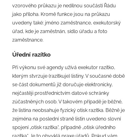
vzorového průkazu je nedílnou součástí Řádu
jako příloha. Kromě funkce jsou na průkazu
uvedeny také: jméno zaměstnance, exekutorský
úřad, kde je zaměstnán, sídlo úřadu a foto
zaměstnance.
Úřední razítko
Při výkonu své agendy užívá exekutor razítko,
kterým stvrzuje (razítkuje) listiny. V současné době
se část dokumentů již doručuje elektronicky,
nejčastěji prostřednictvím datové schránky
zúčastněných osob. V takovém případě je běžné,
že listina neobsahuje fyzický otisk razítka. Běžně je
zejména na poslední straně listin uvedeno slovní
spojení „otisk razítka“, případně „otisk úředního
razítka“. Je to obvyklá praxe úřadů. Pokud vám