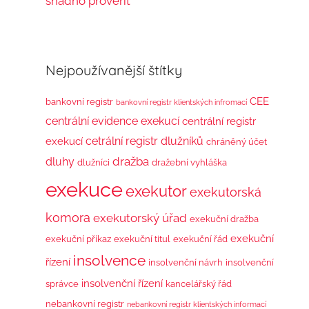
snadno prověřit
Nejpoužívanější štítky
CEE
bankovní registr
bankovní registr klientských infromací
centrální evidence exekucí
centrální registr
cetrální registr dlužníků
exekucí
chráněný účet
dražba
dluhy
dlužníci
dražební vyhláška
exekuce
exekutor
exekutorská
komora
exekutorský úřad
exekuční dražba
exekuční
exekuční příkaz
exekuční titul
exekuční řád
insolvence
řízení
insolvenční návrh
insolvenční
insolvenční řízení
správce
kancelářský řád
nebankovní registr
nebankovní registr klientských informací