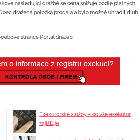
takové následující dražbě se cena snižuje podle platných
e vůbec dražená položka prodala a bylo možné uhradit dluh
 webové stránce Portál dražeb
Exekutorské služby – co vše exekutor
zajišťuje