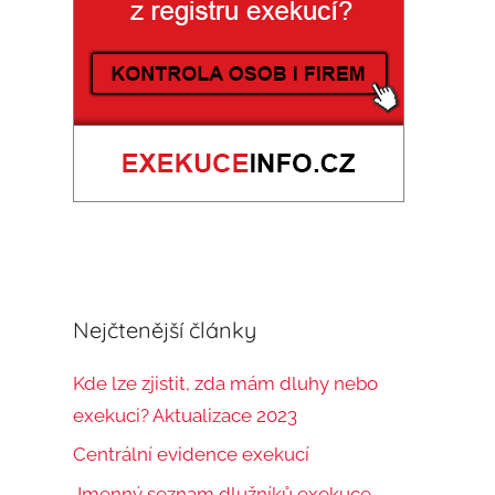
:
t
Nejčtenější články
Kde lze zjistit, zda mám dluhy nebo
exekuci? Aktualizace 2023
Centrální evidence exekucí
Jmenný seznam dlužníků exekuce