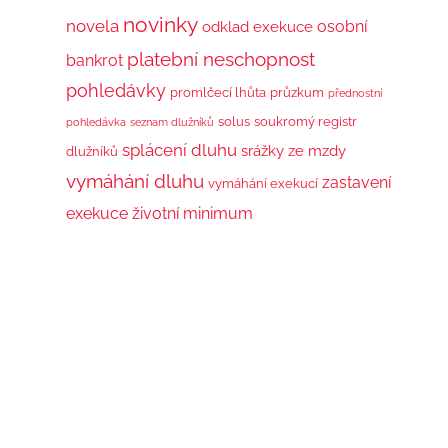
novinky
novela
osobní
odklad exekuce
platební neschopnost
bankrot
pohledávky
promlčecí lhůta
průzkum
přednostní
solus
soukromý registr
pohledávka
seznam dlužníků
splácení dluhu
srážky ze mzdy
dlužníků
vymáhání dluhu
zastavení
vymáhání exekucí
exekuce
životní minimum