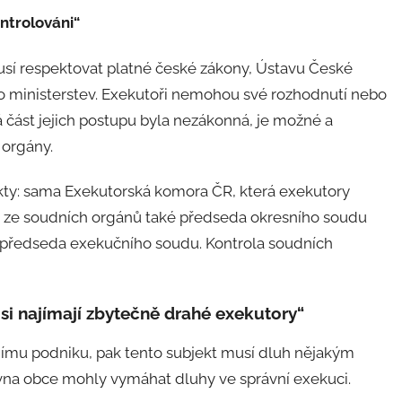
ontrolováni“
sí respektovat platné české zákony, Ústavu České
ebo ministerstev. Exekutoři nemohou své rozhodnutí nebo
á část jejich postupu byla nezákonná, je možné a
 orgány.
kty: sama Exekutorská komora ČR, která exekutory
 a ze soudních orgánů také předseda okresního soudu
é předseda exekučního soudu. Kontrola soudních
y si najímají zbytečně drahé exekutory“
ímu podniku, pak tento subjekt musí dluh nějakým
na obce mohly vymáhat dluhy ve správní exekuci.