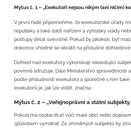
:
Mýtus č. 1 – „Exekutoři nejsou nikým (ani ničím) k
a
d
V první řadě připomeňme, že exekutorské úřady mu
m
republiky a také další nařízení a vyhlášky vlády n
i
postupy dělat svévolně. Pokud by jakákoli, byť mal
n
dokonce vhodné se obrátit na příslušné dohledové
Dohled nad exekutory vykonávají následující subje
povinně sdružuje. Dále Ministerstvo spravedlnosti
podle příslušnosti exekutora a společně s ním tak
exekutorů je, jak lze vidět, značná.
Mýtus č. 2 – „Veřejnoprávní a státní subjekt
Pokud má osoba dluh vůči malé obci nebo dopravn
způsobem vymáhat. Ze zmíněných subjektů by zrov