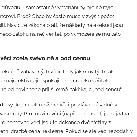
o důvodu – samostatné vymáhání by pro ně bylo
torovi. Proč? Obce by často musely zvýšit počet
li. Navíc ze zákona platí, že náklady na exekuci jsou
(nebo zálohu na ně) věřitel, po vymožení se mu tato
y věci zcela svévolně a pod cenou“
exekučně zabavených věcí, tedy jak movitých tak
co nejefektivněji uspokojit pohledávku věřitele.
é od povinného příliš levně, takříkajíc „pod cenou“.
dpisy. Je mu tak uloženo věci prodávat zásadně v
ací ceny. Pro movité věci (např. automobil) je to jedna
ro nemovité věci jsou to dokonce dvě třetiny z
étní dražbě cena neklesne. Pokud se ale věc nepodaří v