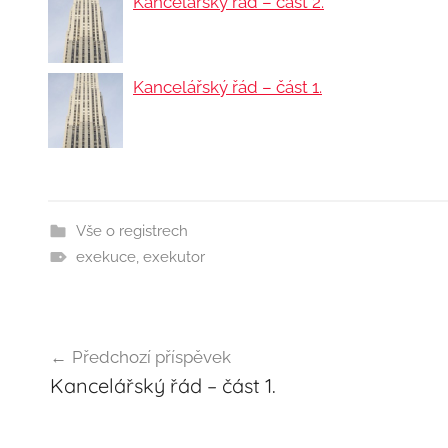
Kancelářský řád – část 2.
Kancelářský řád – část 1.
Vše o registrech
exekuce
,
exekutor
Navigace
Předchozí příspěvek
Kancelářský řád – část 1.
pro
příspěvek