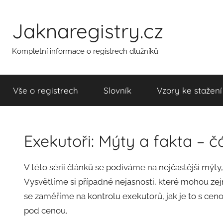
Přejít
k
Jaknaregistry.cz
obsahu
Kompletní informace o registrech dlužníků
Vše o registrech
Slovník
Vzory ke stažení
Exekutoři: Mýty a fakta – čá
A
V této sérii článků se podíváme na nejčastější mýty,
u
Vysvětlíme si případné nejasnosti, které mohou zej
t
se zaměříme na kontrolu exekutorů, jak je to s cen
o
pod cenou.
r