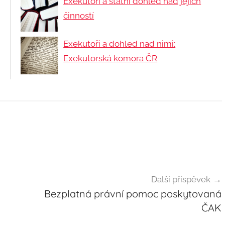
Exekutoři a státní dohled nad jejich
činností
Exekutoři a dohled nad nimi:
Exekutorská komora ČR
Další příspěvek
Bezplatná právní pomoc poskytovaná
ČAK