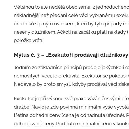
Většinou to ale nedělá obec sama, z jednoduchéh
nákladnější než předání celé věci vybranému exeku
úředníků s plným úvazkem, kteří by tyto případy řeši
neseny dlužníkem. Ačkoli na začátku platí náklady 
položka vrátí.
Mýtus č. 3 – „Exekutoři prodávají dlužníkov
Jedním ze základních principů prodeje jakýchkoli 
nemovitých věcí, je efektivita. Exekutor se pokouší 
Nedávalo by proto smysl, kdyby prodával věci získan
Exekutor je při výkonu své praxe vázán českými pře
dražbě. Navíc je zde povinná minimální výše vyvoláv
třetina odhadní ceny (cena je odhadnuta úředně). P
odhadované ceny. Pod tuto minimální cenu v konkr