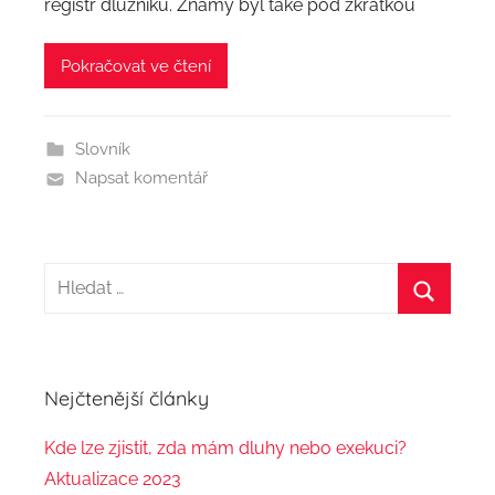
registr dlužníků. Známý byl také pod zkratkou
r
:
Pokračovat ve čtení
a
d
m
Slovník
i
Napsat komentář
n
H
l
H
e
l
d
e
Nejčtenější články
a
d
t
Kde lze zjistit, zda mám dluhy nebo exekuci?
a
:
Aktualizace 2023
t