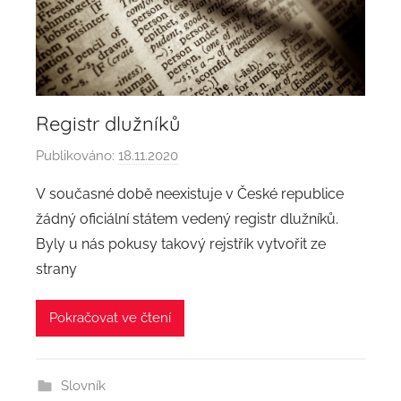
Registr dlužníků
Publikováno:
18.11.2020
A
u
V současné době neexistuje v České republice
t
žádný oficiální státem vedený registr dlužníků.
o
Byly u nás pokusy takový rejstřík vytvořit ze
r
strany
:
a
Pokračovat ve čtení
d
m
i
Slovník
n