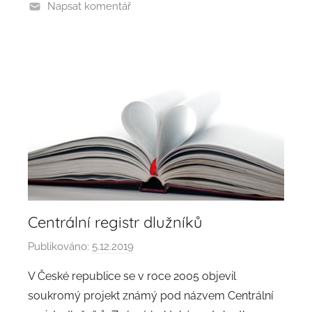
Napsat komentář
Centrální registr dlužníků
Publikováno:
5.12.2019
A
u
V České republice se v roce 2005 objevil
t
soukromý projekt známý pod názvem Centrální
o