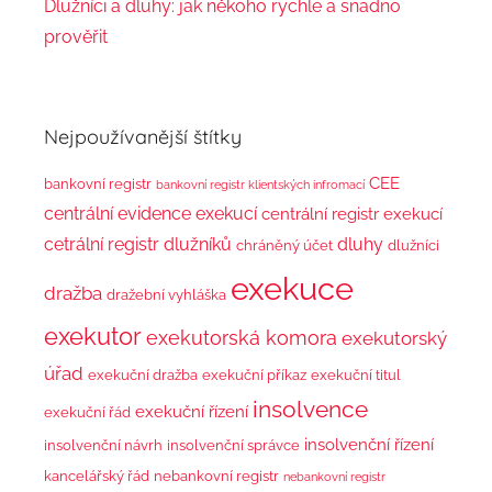
Dlužníci a dluhy: jak někoho rychle a snadno
prověřit
Nejpoužívanější štítky
CEE
bankovní registr
bankovní registr klientských infromací
centrální evidence exekucí
centrální registr exekucí
cetrální registr dlužníků
dluhy
chráněný účet
dlužníci
exekuce
dražba
dražební vyhláška
exekutor
exekutorská komora
exekutorský
úřad
exekuční dražba
exekuční příkaz
exekuční titul
insolvence
exekuční řízení
exekuční řád
insolvenční řízení
insolvenční návrh
insolvenční správce
kancelářský řád
nebankovní registr
nebankovní registr