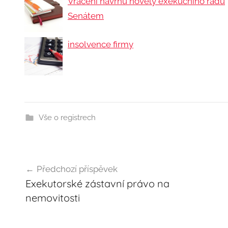
Vrácení návrhu novely exekučního řádu
Senátem
insolvence firmy
Vše o registrech
Navigace
Předchozí příspěvek
Exekutorské zástavní právo na
pro
nemovitosti
příspěvek