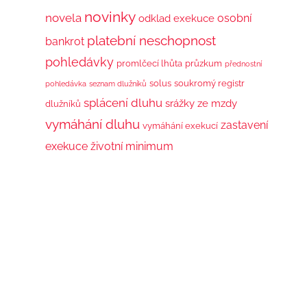
novinky
novela
osobní
odklad exekuce
platební neschopnost
bankrot
pohledávky
promlčecí lhůta
průzkum
přednostní
solus
soukromý registr
pohledávka
seznam dlužníků
splácení dluhu
srážky ze mzdy
dlužníků
vymáhání dluhu
zastavení
vymáhání exekucí
exekuce
životní minimum