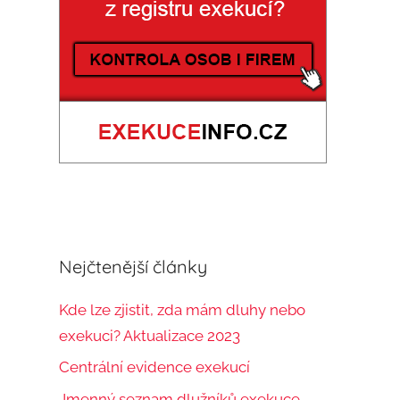
:
t
Nejčtenější články
Kde lze zjistit, zda mám dluhy nebo
exekuci? Aktualizace 2023
Centrální evidence exekucí
Jmenný seznam dlužníků exekuce