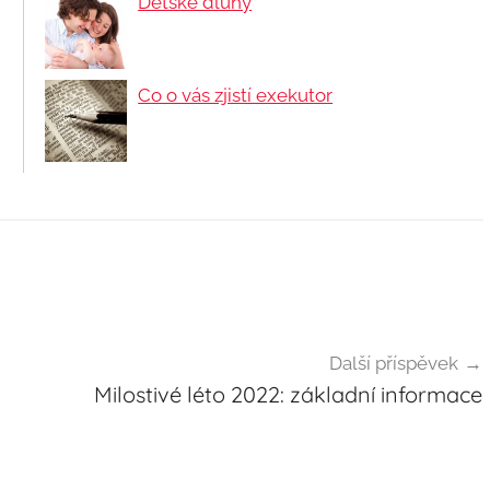
Dětské dluhy
Co o vás zjistí exekutor
Další příspěvek
Milostivé léto 2022: základní informace