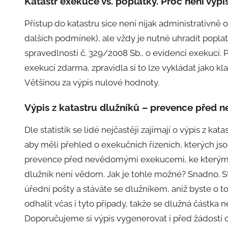
Katastr exekuce vs. poplatky. Proč není výp
Přístup do katastru sice není nijak administrativně
dalších podmínek), ale vždy je nutné uhradit poplat
spravedlnosti č. 329/2008 Sb., o evidenci exekucí. 
exekucí zdarma, zpravidla si to lze vykládat jako kl
Většinou za výpis nulové hodnoty.
Výpis z katastru dlužníků – prevence před
Dle statistik se lidé nejčastěji zajímají o výpis z kat
aby měli přehled o exekučních řízeních, kterých jso
prevence před nevědomými exekucemi, ke kterým do
dlužník není vědom. Jak je tohle možné? Snadno. S
úřední pošty a stáváte se dlužníkem, aniž byste o t
odhalit včas i tyto případy, takže se dlužná částk
Doporučujeme si výpis vygenerovat i před žádostí o