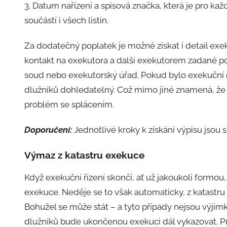
3. Datum nařízení a spisová značka, která je pro ka
součástí i všech listin.
Za dodatečný poplatek je možné získat i detail exeku
kontakt na exekutora a další exekutorem zadané poz
soud nebo exekutorský úřad. Pokud bylo exekuční 
dlužníků dohledatelný. Což mimo jiné znamená, že si
problém se splácením.
Doporučení:
Jednotlivé kroky k získání výpisu jsou
Výmaz z katastru exekuce
Když exekuční řízení skončí, ať už jakoukoli formou
exekuce. Neděje se to však automaticky, z katastru 
Bohužel se může stát – a tyto případy nejsou výjim
dlužníků bude ukončenou exekuci dál vykazovat. P