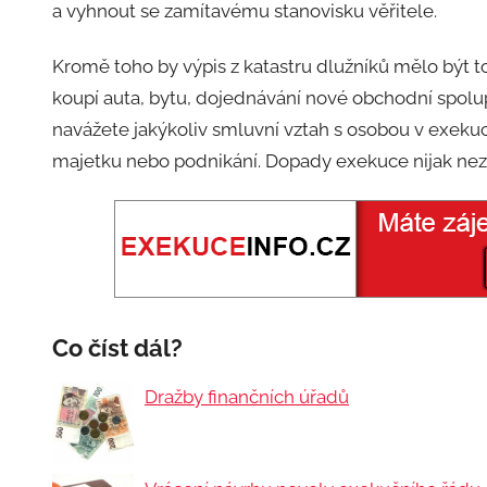
a vyhnout se zamítavému stanovisku věřitele.
Kromě toho by výpis z katastru dlužníků mělo být t
koupí auta, bytu, dojednávání nové obchodní spol
navážete jakýkoliv smluvní vztah s osobou v exekuc
majetku nebo podnikání. Dopady exekuce nijak nez
Co číst dál?
Dražby finančních úřadů