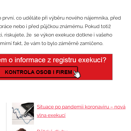
o první, co uděláte při výběru nového nájemníka, před
upráce nebo i před půjčkou známému. Pokud totiž
i, riskujete, že se výkon exekuce dotkne i vašeho
mírní fakt, že vám to bylo záměrně zamlčeno.
Situace po pandemii koronaviru – nová
vlna exekucí