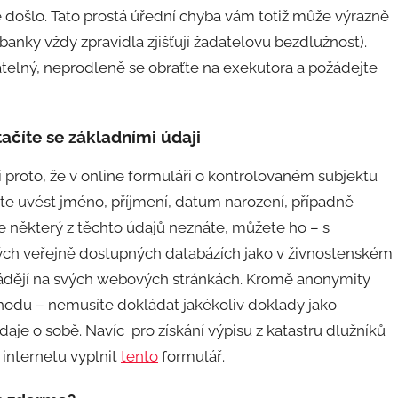
ě došlo. Tato prostá úřední chyba vám totiž může výrazně
(banky vždy zpravidla zjišťují žadatelovu bezdlužnost).
datelný, neprodleně se obraťte na exekutora a požádejte
tačíte se základními údaji
i proto, že v online formuláři o kontrolovaném subjektu
íte uvést jméno, příjmení, datum narození, případně
že některý z těchto údajů neznáte, můžete ho – s
ných veřejně dostupných databázích jako v živnostenském
uvádějí na svých webových stránkách. Kromě anonymity
ýhodu – nemusíte dokládat jakékoliv doklady jako
je o sobě. Navíc pro získání výpisu z katastru dlužníků
 internetu vyplnit
tento
formulář.