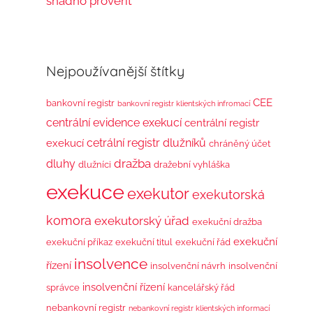
snadno prověřit
Nejpoužívanější štítky
CEE
bankovní registr
bankovní registr klientských infromací
centrální evidence exekucí
centrální registr
cetrální registr dlužníků
exekucí
chráněný účet
dražba
dluhy
dlužníci
dražební vyhláška
exekuce
exekutor
exekutorská
komora
exekutorský úřad
exekuční dražba
exekuční
exekuční příkaz
exekuční titul
exekuční řád
insolvence
řízení
insolvenční návrh
insolvenční
insolvenční řízení
správce
kancelářský řád
nebankovní registr
nebankovní registr klientských informací