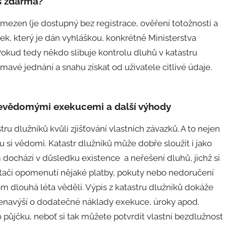
is zdarma?
 omezen (je dostupný bez registrace, ověření totožnosti a
ek, který je dán vyhláškou, konkrétně Ministerstva
Pokud tedy někdo slibuje kontrolu dluhů v katastru
amavé jednání a snahu získat od uživatele citlivé údaje.
 nevědomými exekucemi a další výhody
astru dlužníků kvůli zjišťování vlastních závazků. A to nejen
u si vědomi. Katastr dlužníků může dobře sloužit i jako
chází v důsledku existence a neřešení dluhů, jichž si
tačí opomenutí nějaké platby, pokuty nebo nedoručení
om dlouhá léta věděli. Výpis z katastru dlužníků dokáže
a nenavýší o dodatečné náklady exekuce, úroky apod.
 půjčku, neboť si tak můžete potvrdit vlastní bezdlužnost