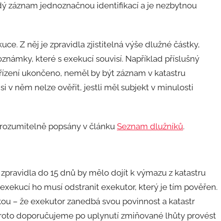
ždý záznam jednoznačnou identifikací a je nezbytnou
ce. Z něj je zpravidla zjistitelná výše dlužné částky,
námky, které s exekucí souvisí. Například příslušný
řízení ukončeno, neměl by být záznam v katastru
 v něm nelze ověřit, jestli měl subjekt v minulosti
 srozumitelně popsány v článku
Seznam dlužníků
.
, zpravidla do 15 dnů by mělo dojít k výmazu z katastru
exekucí ho musí odstranit exekutor, který je tím pověřen.
kou – že exekutor zanedbá svou povinnost a katastr
roto doporučujeme po uplynutí zmiňované lhůty provést