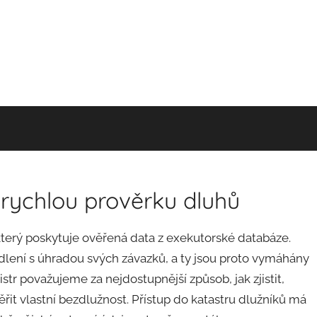
 rychlou prověrku dluhů
 který poskytuje ověřená data z exekutorské databáze.
odlení s úhradou svých závazků, a ty jsou proto vymáhány
tr považujeme za nejdostupnější způsob, jak zjistit,
ěřit vlastní bezdlužnost. Přístup do katastru dlužníků má