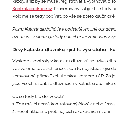
každý, aniž by se musel registrovat a vyplňovat o so
:
Kontrolaexekuce.cz
. Prověřovaný subjekt se tedy n
a
d
Pojďme se tedy podívat, co vše se z této dlužnické d
m
Pozn.: Katastr dlužníků je v podstatě jen jiné označení
i
n
označení, v článku je tedy použit první zmiňovaný výr
Díky katastru dlužníků zjistíte výši dluhu i 
Výsledek kontroly v katastru dlužníků se uživateli 
ve své emailové schránce. Jsou to nejaktuálnější dat
spravované přímo Exekutorskou komorou ČR. Za jeji
jsou všechna data o dlužnících v katastru dlužníků
Co se tedy lze dozvědět?
1. Zda má, či nemá kontrolovaný člověk nebo firma
2. Počet aktuálně probíhajících exekučních řízení