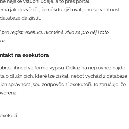
bě nějaké vstupní údaje, a to přes portál
emá jak dozvědět, že někdo zjišťoval jeho solventnost.
atabáze dá zjistit.
 pro registr exekucí, nicméně vžilo se pro něj i toto
az.
kontakt na exekutora
zobrazí ihned ve formě výpisu. Odkaz na něj rovněž najde
a o dlužnících, které lze získat, neboť vychází z databáze
ch správnost jsou zodpovědní exekutoři. To zaručuje, že
 ověřená.
 exekuci