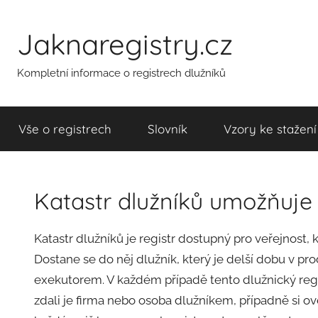
Přejít
k
Jaknaregistry.cz
obsahu
Kompletní informace o registrech dlužníků
Vše o registrech
Slovník
Vzory ke stažení
Katastr dlužníků umožňuje
A
Katastr dlužníků je registr dostupný pro veřejnost,
u
Dostane se do něj dlužník, který je delší dobu v pr
t
exekutorem. V každém případě tento dlužnický regis
o
zdali je firma nebo osoba dlužníkem, případně si ov
r