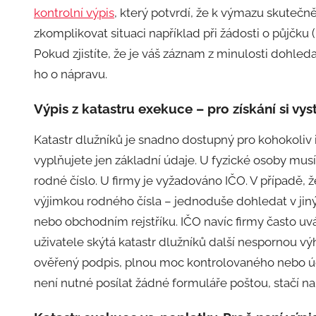
kontrolní výpis
, který potvrdí, že k výmazu skutečn
zkomplikovat situaci například při žádosti o půjčku 
Pokud zjistíte, že je váš záznam z minulosti dohle
ho o nápravu.
Výpis z katastru exekuce – pro získání si vys
Katastr dlužníků je snadno dostupný pro kohokoliv 
vyplňujete jen základní údaje. U fyzické osoby mus
rodné číslo. U firmy je vyžadováno IČO. V případě, 
výjimkou rodného čísla – jednoduše dohledat v ji
nebo obchodním rejstříku. IČO navíc firmy často 
uživatele skýtá katastr dlužníků další nespornou v
ověřený podpis, plnou moc kontrolovaného nebo úda
není nutné posílat žádné formuláře poštou, stačí na