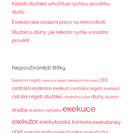
Katastr dlužníků umožňuje rychlou prověrku
dluhů
Exekutorské zástavní právo na nemovitosti
Dlužníci a dluhy: jak někoho rychle a snadno
prověřit
Nejpoužívanější štítky
CEE
bankovní registr
bankovní registr klientských infromací
centrální evidence exekucí
centrální registr exekucí
cetrální registr dlužníků
dluhy
chráněný účet
dlužníci
exekuce
dražba
dražební vyhláška
exekutor
exekutorská komora
exekutorský
úřad
exekuční dražba
exekuční příkaz
exekuční titul