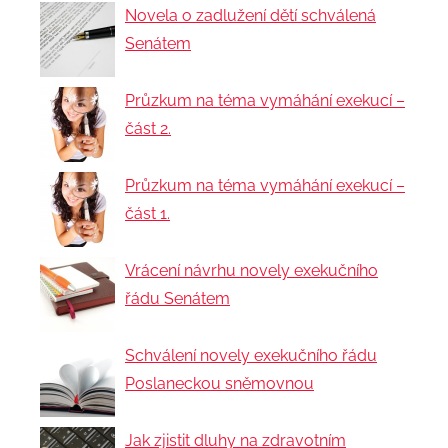
Novela o zadlužení dětí schválená
Senátem
Průzkum na téma vymáhání exekucí –
část 2.
Průzkum na téma vymáhání exekucí –
část 1.
Vrácení návrhu novely exekučního
řádu Senátem
Schválení novely exekučního řádu
Poslaneckou sněmovnou
Jak zjistit dluhy na zdravotním