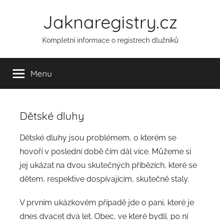
Přejít
Jaknaregistry.cz
k
obsahu
Kompletní informace o registrech dlužníků
Menu
Dětské dluhy
A
Dětské dluhy jsou problémem, o kterém se
u
hovoří v poslední době čím dál více. Můžeme si
t
jej ukázat na dvou skutečných příbězích, které se
o
dětem, respektive dospívajícím, skutečně staly.
r
:
V prvním ukázkovém případě jde o paní, které je
a
dnes dvacet dva let. Obec, ve které bydlí, po ní