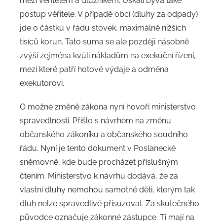
mezi věřitelem a dlužníkem. Úskalí bývá také
postup věřitele. V případě obcí (dluhy za odpady)
jde o částku v řádu stovek, maximálně nižších
tisíců korun. Tato suma se ale později násobně
zvýší zejména kvůli nákladům na exekuční řízení,
mezi které patří hotové výdaje a odměna
exekutorovi.
O možné změně zákona nyní hovoří ministerstvo
spravedlnosti. Přišlo s návrhem na změnu
občanského zákoníku a občanského soudního
řádu. Nyní je tento dokument v Poslanecké
sněmovně, kde bude procházet příslušným
čtením. Ministerstvo k návrhu dodává, že za
vlastní dluhy nemohou samotné děti, kterým tak
dluh nelze spravedlivě přisuzovat. Za skutečného
původce označuje zákonné zástupce. Ti mají na