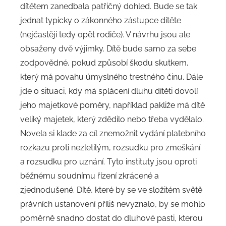
dítětem zanedbala patřičný dohled. Bude se tak
jednat typicky o zákonného zástupce dítěte
(nejčastěji tedy opět rodiče). V návrhu jsou ale
obsaženy dvě výjimky. Dítě bude samo za sebe
zodpovědné, pokud způsobí škodu skutkem,
který má povahu úmyslného trestného činu. Dále
jde o situaci, kdy má splácení dluhu dítěti dovolí
jeho majetkové poměry, například pakliže má dítě
veliký majetek, který zdědilo nebo třeba vydělalo.
Novela si klade za cíl znemožnit vydání platebního
rozkazu proti nezletilým, rozsudku pro zmeškání
a rozsudku pro uznání. Tyto instituty jsou oproti
běžnému soudnímu řízení zkrácené a
zjednodušené. Dítě, které by se ve složitém světě
právních ustanovení příliš nevyznalo, by se mohlo
poměrně snadno dostat do dluhové pasti, kterou