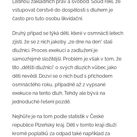
Listinou základních práv a svobod. Soud řekl, že
vstupovat čerstvě do dospělosti s dluhem je
často pro tuto osobu likvidační.
Druhý případ se týká dětí, které v osmnácti letech
zjistí, že se z nich jakoby „ze dne na den“ stali
dlužníci. Proces exekucí a zadlužení je
samozřejmě složitější. Problém je však v tom, že
tito „dětští dlužníci“ o svých dluzích vůbec jako
děti nevědí. Dozví se o nich buď s příchodem
osmnáctého roku, případně až z vypsané
exekuce na tento dluh. Tehdy ale bývá na
jednoduché řešení pozdě.
Nejhůře je na tom podle statistik v České
republice Plzeňský kraj. Děti v tomto kraji dluží
kromě poplatků za odpad také například za