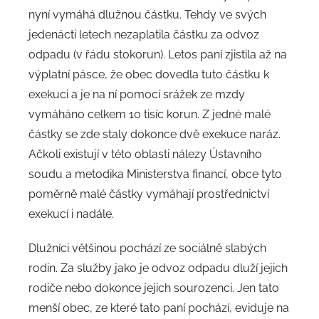
d
nyní vymáhá dlužnou částku. Tehdy ve svých
m
jedenácti letech nezaplatila částku za odvoz
i
odpadu (v řádu stokorun). Letos paní zjistila až na
n
výplatní pásce, že obec dovedla tuto částku k
exekuci a je na ní pomocí srážek ze mzdy
vymáháno celkem 10 tisíc korun. Z jedné malé
částky se zde staly dokonce dvě exekuce naráz.
Ačkoli existují v této oblasti nálezy Ústavního
soudu a metodika Ministerstva financí, obce tyto
poměrně malé částky vymáhají prostřednictví
exekucí i nadále.
Dlužníci většinou pochází ze sociálně slabých
rodin. Za služby jako je odvoz odpadu dluží jejich
rodiče nebo dokonce jejich sourozenci. Jen tato
menší obec, ze které tato paní pochází, eviduje na