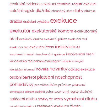
centrální evidence exekucí
centrální registr exekucí
cetrální registr dlužníků
dluhy
chráněný účet
dlužníci
exekuce
dražba
dražební vyhláška
exekutor
exekutorská komora
exekutorský
úřad
exekuční dražba
exekuční příkaz
exekuční titul
insolvence
exekuční řízení
exekuční řád
insolvenční řízení
insolvenční návrh
insolvenční správce
kancelářský řád
nebankovní registr
nebankovní registr
novinky
novela
odklad exekuce
klientských informací
platební neschopnost
osobní bankrot
pohledávky
promlčecí lhůta
průzkum
přednostní
solus
soukromý registr dlužníků
pohledávka
seznam dlužníků
vymáhání dluhu
splácení dluhu
srážky ze mzdy
zastavení exekuce
životní
vymáhání exekucí