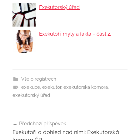
Exekutorský úřad
Exekutoři: mýty a fakta – část 2.
Vše o registrech
exekuce
,
exekutor
,
exekutorská komora
,
exekutorský úřad
Předchozí příspěvek
Navigace
Exekutoři a dohled nad nimi: Exekutorská
pro
komora ČR