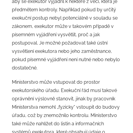
aby se exekutor vyjádřil k některé z věcí, která je
předmětem kontroly. Například pokud by určitý
exekuční postup nebyl potenciálně v souladu se
zákonem, exekutor může v takovém případě v
písemném vyjádření vysvětlit, proč a jak
postupoval. Je možné požadovat také ústní
vysvětlení exekutora nebo jeho zaměstnance,
pokud písemné vyjádření není nutné nebo nebylo
dostatečné.
Ministerstvo může vstupovat do prostor
exekutorského úřadu. Exekuční řád musí takové
oprávnění výslovně stanovit, jinak by pracovník
Ministerstva nemohl „fyzicky“ vstoupit do budovy
úřadu, což by znemožnilo kontrolu. Ministerstvo
také může nahlížet do listin a informačních
systémů exekutora, které obsahují údaje o