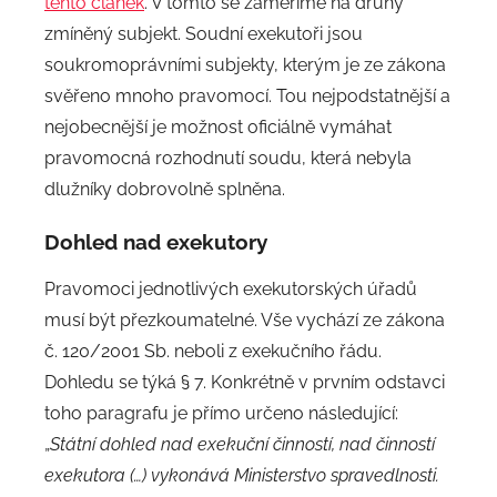
tento
článek
. V tomto se zaměříme na druhý
a
zmíněný subjekt. Soudní exekutoři jsou
d
soukromoprávními subjekty, kterým je ze zákona
m
svěřeno mnoho pravomocí. Tou nejpodstatnější a
i
n
nejobecnější je možnost oficiálně vymáhat
pravomocná rozhodnutí soudu, která nebyla
dlužníky dobrovolně splněna.
Dohled nad exekutory
Pravomoci jednotlivých exekutorských úřadů
musí být přezkoumatelné. Vše vychází ze zákona
č. 120/2001 Sb. neboli z exekučního řádu.
Dohledu se týká § 7. Konkrétně v prvním odstavci
toho paragrafu je přímo určeno následující:
„
Státní dohled nad exekuční činností, nad činností
exekutora (…) vykonává Ministerstvo spravedlnosti.