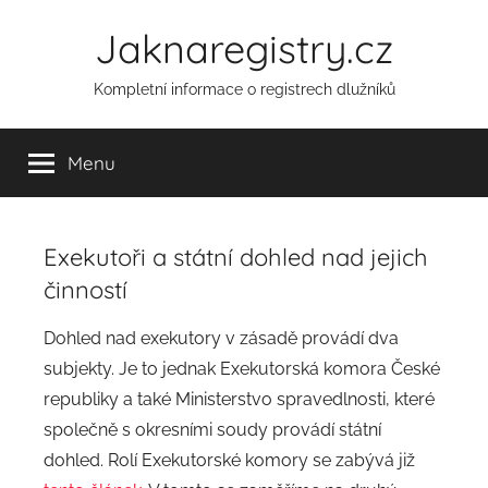
Přejít
Jaknaregistry.cz
k
obsahu
Kompletní informace o registrech dlužníků
Menu
Exekutoři a státní dohled nad jejich
činností
A
Dohled nad exekutory v zásadě provádí dva
u
subjekty. Je to jednak Exekutorská komora České
t
republiky a také Ministerstvo spravedlnosti, které
o
společně s okresními soudy provádí státní
r
dohled. Rolí Exekutorské komory se zabývá již
: