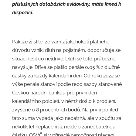
příslušných databázích evidovány, máte ihned k
dispozici.
__________________________________
Pakliže zjistíte, že vám z jakéhokoli platného
důvodu vznikl dluh na pojistném, doporučuje se
situaci řešit co nejdříve. Dluh se totiž průběžně
navyšuje. Dříve se platilo penále 0,05 % z dlužné
částky za každý kalendářní den. Od roku 2022 se
výše penále stanoví podle repo sazby stanovené
Českou národní bankou pro první den
kalendářního pololetí, v němž došlo k prodlení,
zvýšené o 8 procentních bodů. Na první pohled
tato suma vypadá jako nepatrná, ale v součtu za
několik let neplacení již nejde o zanedbatelnou
částku. OSVČ si v případě nemožnosti placení