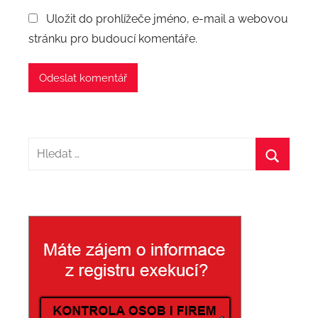
Uložit do prohlížeče jméno, e-mail a webovou
stránku pro budoucí komentáře.
H
l
H
e
l
d
e
a
d
t
a
:
t