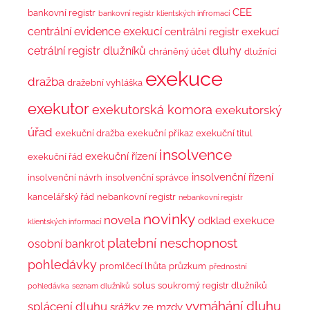
CEE
bankovní registr
bankovní registr klientských infromací
centrální evidence exekucí
centrální registr exekucí
cetrální registr dlužníků
dluhy
chráněný účet
dlužníci
exekuce
dražba
dražební vyhláška
exekutor
exekutorská komora
exekutorský
úřad
exekuční dražba
exekuční příkaz
exekuční titul
insolvence
exekuční řízení
exekuční řád
insolvenční řízení
insolvenční návrh
insolvenční správce
kancelářský řád
nebankovní registr
nebankovní registr
novinky
novela
odklad exekuce
klientských informací
platební neschopnost
osobní bankrot
pohledávky
promlčecí lhůta
průzkum
přednostní
solus
soukromý registr dlužníků
pohledávka
seznam dlužníků
vymáhání dluhu
splácení dluhu
srážky ze mzdy