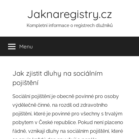
Přejít
Jaknaregistry.cz
k
obsahu
Kompletní informace o registrech dlužníků
Menu
Jak zjistit dluhy na sociálním
pojištění
A
Sociální pojištění je obecně povinné pro osoby
u
výdělečně činné, na rozdíl od zdravotního
t
pojištění, které je povinné pro všechny s trvalým
o
pobytem v České republice. Pokud není placeno
r
řádně, vznikají dluhy na sociálním pojištění, které
: