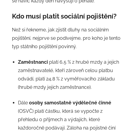
se navíc každý den navyšují o penále.
a
d
Kdo musí platit sociální pojištění?
m
i
Než si řekneme, jak zjistit dluhy na sociálním
n
pojištění, nejprve se podívejme, pro koho je tento
typ státního pojištění povinný.
Zaměstnanci
platí 6,5 % z hrubé mzdy a jejich
zaměstnavatelé, kteří zároveň celou platbu
odvádí, platí 24,8 % z vyměřovacího základu
(hrubé mzdy jejich zaměstnance).
Dále
osoby samostatně výdělečné činné
(OSVČ) platí částku, která se vypočte z
přehledu o příjmech a výdajích, které
každoročně podávají. Záloha na pojistné činí