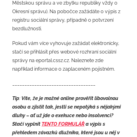
Městskou správu a ve zbytku republiky vždy o
Okresní správu). Na pobočce zažádáte o výpis z
registru sociální správy, případně o potvrzení
bezdlužnosti.
Pokud vám více vyhovuje zažádat elektronicky,
stačí se přihlásit přes webové rozhraní sociální
správy na eportal.cssz.cz. Naleznete zde
například informace o zaplaceném pojistném.
__________________________________
Tip
:
Víte, že je možné online prověřit libovolnou
osobu a zjistit tak, jestli se nepotýká s nějakými
dluhy – ať už jde o exekuce nebo insolvenci?
Stačí vyplnit
TENTO FORMULÁŘ
a výpis s
přehledem závazků dlužníka, které jsou u něj v