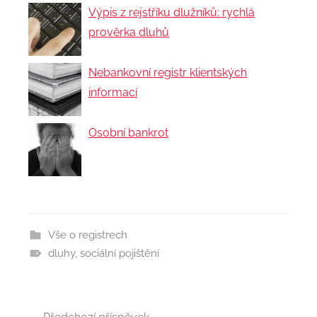
Výpis z rejstříku dlužníků: rychlá
prověrka dluhů
Nebankovní registr klientských
informací
Osobní bankrot
Vše o registrech
dluhy
,
sociální pojištění