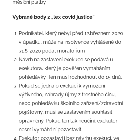
měsíční platby.
Vybrané body z „lex covid justice“
Podnikatel, který nebyl před 12.březnem 2020
v úpadku, může na insolvence vyhlášené do
31.8. 2020 podat moratorium
Návrh na zastavení exekuce se podává u
exekutora, který je pověřen vymáháním
pohledávky. Ten musí rozhodnout do 15 dnů.
Pokud se jedná o exekuci k vymožení
výživného, náhrady újmy z trestného činu,
nebo pohledávku školního zařízení/zdravotní
pojišťovny, musí se zastavením souhlasit
oprávněný. Pokud ten tak neučiní, exekutor
nesmí vymáhání pozastavit.
Exekutor pozastaví i bez návrhu exekuci, ve