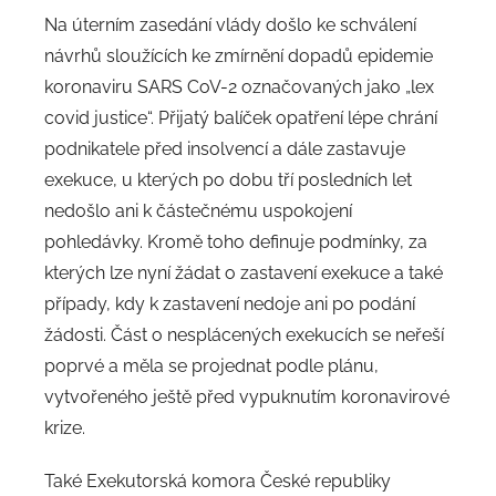
a
Na úterním zasedání vlády došlo ke schválení
d
návrhů sloužících ke zmírnění dopadů epidemie
m
koronaviru SARS CoV-2 označovaných jako „lex
i
covid justice“. Přijatý balíček opatření lépe chrání
n
podnikatele před insolvencí a dále zastavuje
exekuce, u kterých po dobu tří posledních let
nedošlo ani k částečnému uspokojení
pohledávky. Kromě toho definuje podmínky, za
kterých lze nyní žádat o zastavení exekuce a také
případy, kdy k zastavení nedoje ani po podání
žádosti. Část o nesplácených exekucích se neřeší
poprvé a měla se projednat podle plánu,
vytvořeného ještě před vypuknutím koronavirové
krize.
Také Exekutorská komora České republiky