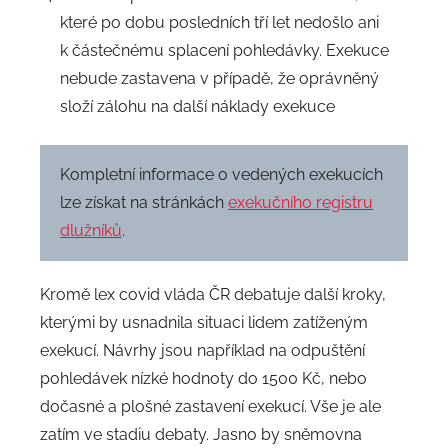
které po dobu posledních tří let nedošlo ani
k částečnému splacení pohledávky. Exekuce
nebude zastavena v případě, že oprávněný
složí zálohu na další náklady exekuce
Kompletní informace o vedených exekucích
lze získat na stránkách
exekučního registru
dlužníků
.
Kromě lex covid vláda ČR debatuje další kroky,
kterými by usnadnila situaci lidem zatíženým
exekucí. Návrhy jsou například na odpuštění
pohledávek nízké hodnoty do 1500 Kč, nebo
dočasné a plošné zastavení exekucí. Vše je ale
zatím ve stadiu debaty. Jasno by sněmovna