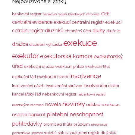
Nejpoužívanější štítky
CEE
bankovní registr
bankovní registr klientských infromací
centrální evidence exekucí
centrální registr exekucí
cetrální registr dlužníků
dluhy
chráněný účet
dlužníci
exekuce
dražba
dražební vyhláška
exekutor
exekutorská komora
exekutorský
úřad
exekuční dražba
exekuční příkaz
exekuční titul
insolvence
exekuční řízení
exekuční řád
insolvenční řízení
insolvenční návrh
insolvenční správce
kancelářský řád
nebankovní registr
nebankovní registr
novinky
novela
odklad exekuce
klientských informací
platební neschopnost
osobní bankrot
pohledávky
promlčecí lhůta
průzkum
přednostní
solus
soukromý registr dlužníků
pohledávka
seznam dlužníků