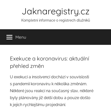
Přejít
Jaknaregistry.cz
k
obsahu
Kompletní informace o registrech dlužníků
Menu
Exekuce a koronavirus: aktuální
přehled změn
A
U exekucí a insolvencí dochází v souvislosti
u
s pandemií koronaviru k několika změnám.
t
Některé jsou reakcí na současný stav, některé
o
byly plánovány již delší dobu a pouze došlo
r
k jejich rychlejšímu projednání.
: