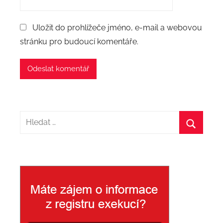
Uložit do prohlížeče jméno, e-mail a webovou
stránku pro budoucí komentáře.
H
l
H
e
l
d
e
a
d
t
a
:
t